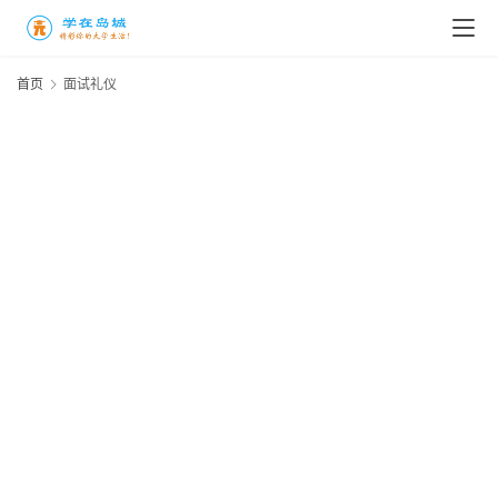
高
三
首页
面试礼仪
时
象
牙
塔
咖
啡
厅
青
春
潮