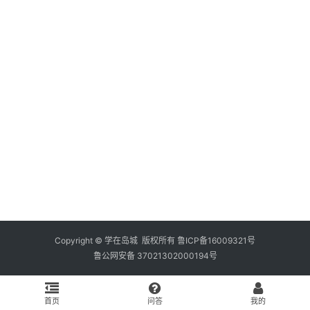
资
料
库
辅
导
课
励
练
场
知
识
Copyright © 学在岛城 版权所有
鲁ICP备16009321号
鲁公网安备 37021302000194号
问
答
首页
问答
我的