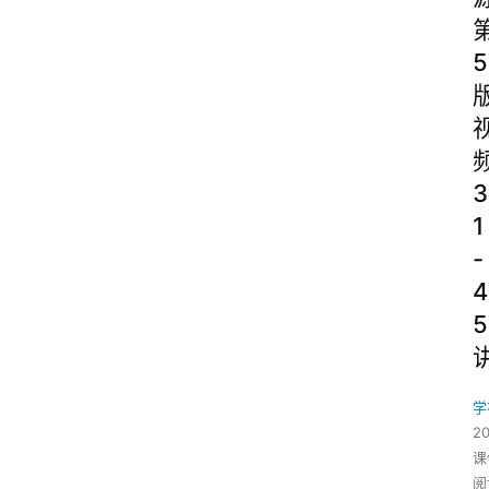
5
3
1
-
4
5
学
2
课
阅