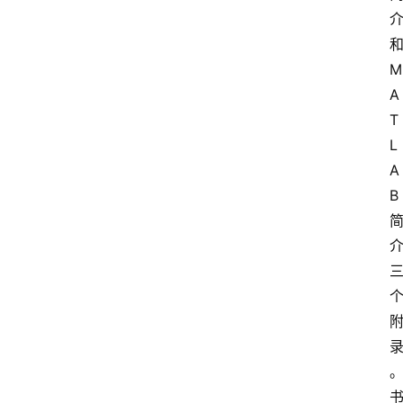
M
A
T
L
A
B