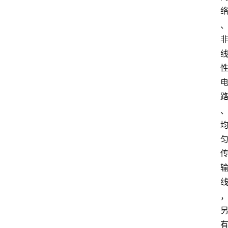
辅
导
课
励
练
场
知
识
问
匀
答