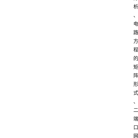
象
牙
塔
咖
啡
厅
青
春
潮
资
料
库