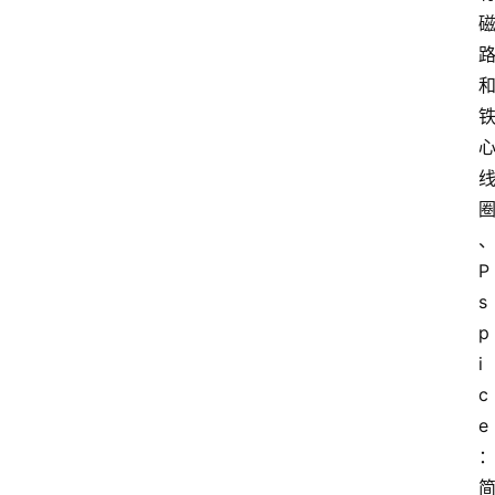
P
s
p
i
c
e