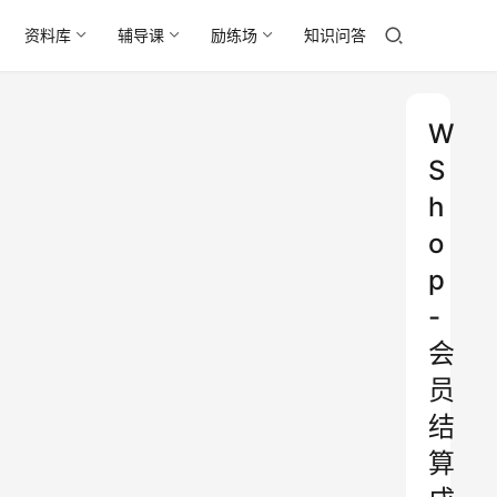
资料库
辅导课
励练场
知识问答
W
S
h
o
p
-
会
员
结
算