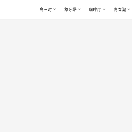
高三时
象牙塔
咖啡厅
青春潮