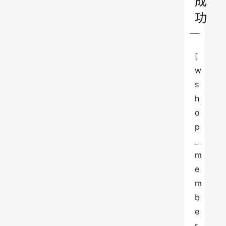
成
功
[
w
s
h
o
p
_
m
e
m
b
e
r