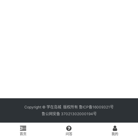
资
料
库
辅
导
课
励
练
场
知
识
Copyright © 学在岛城 版权所有
鲁ICP备16009321号
鲁公网安备 37021302000194号
问
答
首页
问答
我的