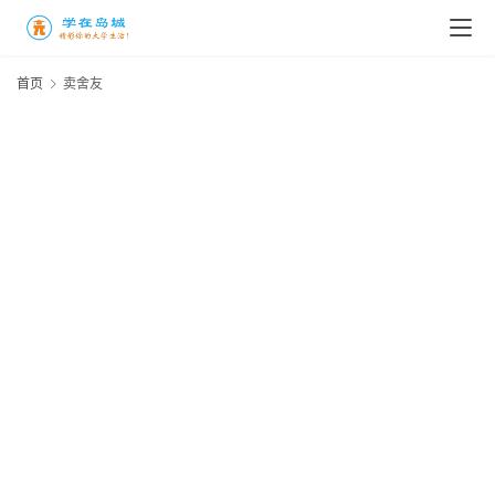
高
三
首页
卖舍友
时
象
牙
塔
咖
啡
厅
青
春
潮