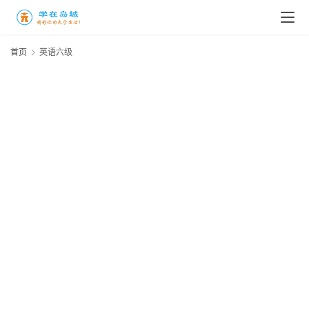
首页
英语六级
高
三
时
象
牙
塔
咖