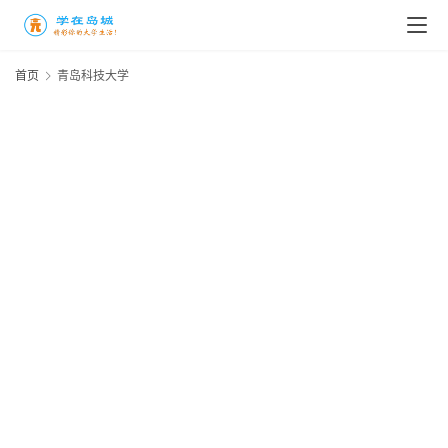
首页
青岛科技大学
青
2
科
大
录
2
线
年
20
年
东
7
内