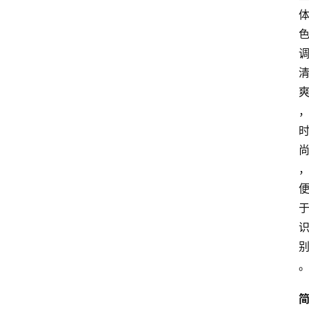
高
三
时
象
牙
塔
咖
啡
厅