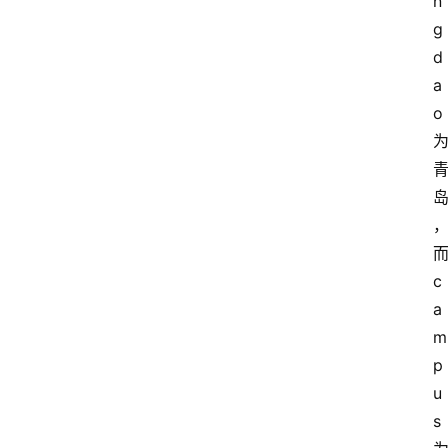
n
g
d
a
o
c
a
m
p
u
s