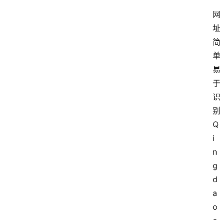
Q
i
n
g
d
a
o