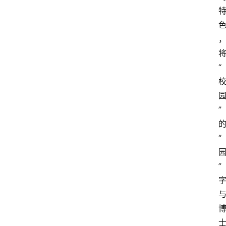
“
”
“
”