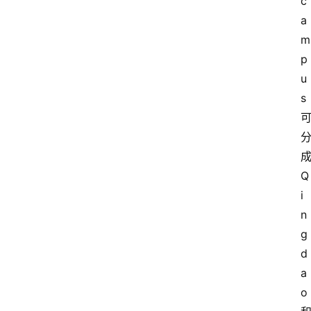
c
a
m
p
u
s
Q
i
n
g
d
a
o