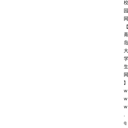
w
w
w
.
q