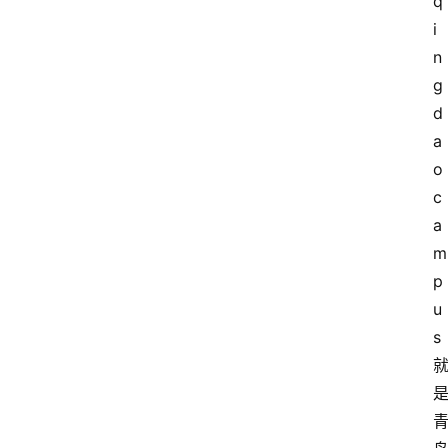
q
i
n
g
d
a
o
c
a
m
p
u
s