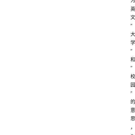
“
”
“
”