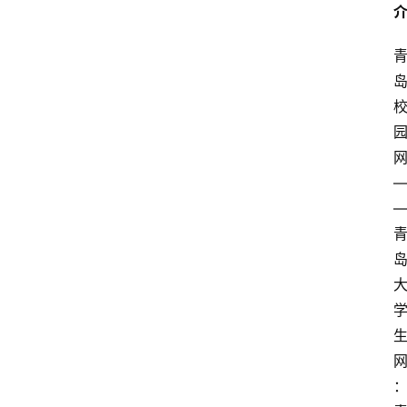
青
春
潮
资
料
库
辅
导
课
励
练
场
知