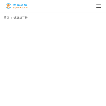
首页
计算机三级
高
三
时
象
牙
塔
咖
啡
厅
青