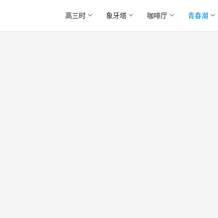
高三时
象牙塔
咖啡厅
青春潮