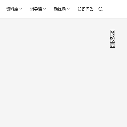
资料库
辅导课
励练场
知识问答
图
校
园
山科
图
校
大月
园
季花
初
开
夏，
毕业
一大
2018
季。
拨毕
年6
青岛
业照
月16
西海
中国
日
图
美丽
岸，
校