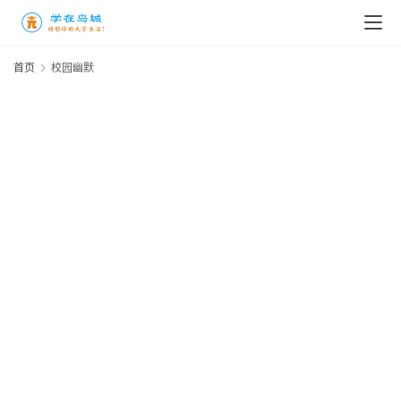
首页
校园幽默
高
三
时
象