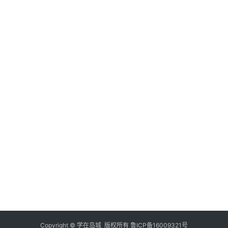
扬
年
的
老
月
还
学
日
师
励
愿
生
那
一
接
练
几
为
天
物
场
的
么
美
奖
幽
学
上
小
励
园
活
为
知
睛
一
20
学
就
年
某
识
人
生
月
我
生
寝
问
日
愿
样
我
里
答
接
个
闭
书
物
德
1
沉
突
奖
智
她
老
电
励
体
是
师
铃
校
幽
2
美
漂
那
响
园
长
劳
亮
20
为
小
为
年
面
何
么
提
么
月
展
蔡
点
电
日
学
复
林
头
话
生
型
不
某
喂
因
Copyright © 学在岛城 版权所有
鲁ICP备16009321号